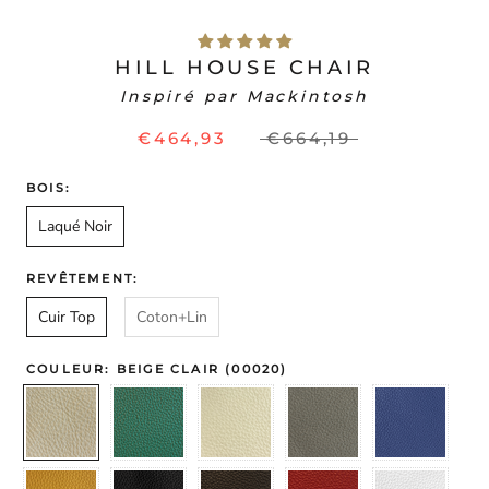
HILL HOUSE CHAIR
Inspiré par Mackintosh
€464,93
€664,19
BOIS:
Laqué Noir
REVÊTEMENT:
Cuir Top
Coton+Lin
COULEUR:
BEIGE CLAIR (00020)
Beige
Vert
Blanc
Gris
Bleu
Clair
(00261)
Cassé
(00210)
Electr
(00020)
(53773)
(0046
Jaune
Noir
Chocolat
Rouge
Blanc