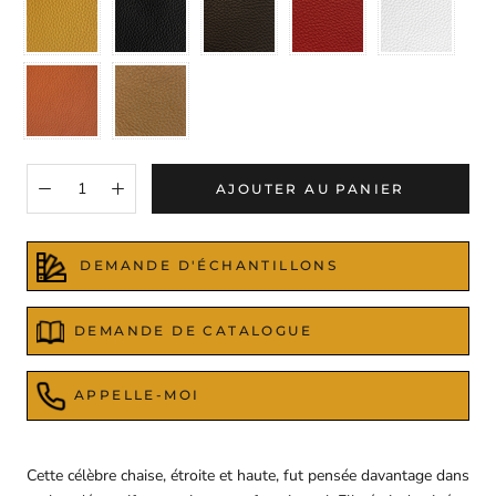
(02044)
A
(74626)
(00247)
(0500
(89001)
Orange
Marron
(59102)
(00222)
AJOUTER AU PANIER
DEMANDE D'ÉCHANTILLONS
DEMANDE DE CATALOGUE
APPELLE-MOI
Cette célèbre chaise, étroite et haute, fut pensée davantage dans