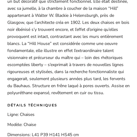
un but décoratif que strictement fonctionnel. Elle était destinée,
avec sa jumelle, à la chambre à coucher de la maison “Hill”
appartenant à Walter W. Blackie à Helensburgh, près de
Glasgow, que l’architecte créa en 1902. Les deux chaises en bois
noir ébénisé s’y trouvent encore, et l’effet d’origine qu’elles
provoquent est intact, contrastant avec les murs entièrement
blancs. La “Hill House” est considérée comme une oeuvre
fondamentale, elle illustre en effet l’extraordinaire talent
visionnaire et précurseur du maître qui – loin des rhétoriques
escomptées liberty – s’exprimait à travers de nouvelles lignes
rigoureuses et stylisées, dans la recherche fonctionnaliste qui
engagerait, seulement plusieurs années plus tard, les fervents
du Bauhaus. Structure en frêne laqué à pores ouverts. Assise en
polyuréthane expansé, revêtement en cuir ou tissu.
DÉTAILS TÉCHNIQUES
Ligne:
Chaises
Modèle:
Chaise
Dimensions:
L41 P39 H141 HS45 cm